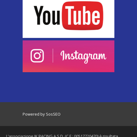
Powered by SosSEO
L’associazione JK RACING A.S.D. (C.F.: 00517720470) è risultata