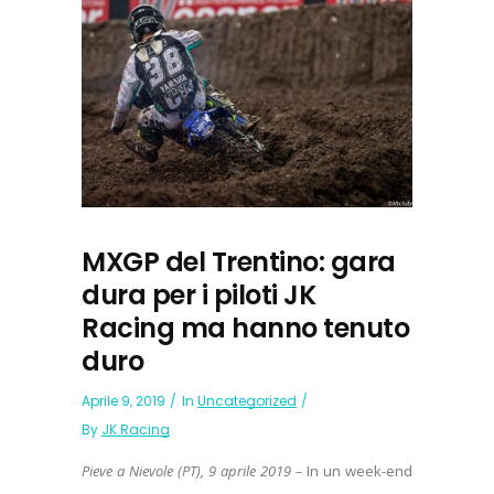
MXGP del Trentino: gara
dura per i piloti JK
Racing ma hanno tenuto
duro
Aprile 9, 2019
In
Uncategorized
By
JK Racing
Pieve a Nievole (PT), 9 aprile 2019 –
In un week-end