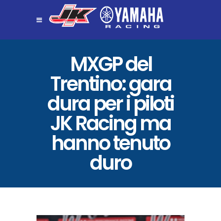
MXGP del
Trentino: gara
dura per i piloti
JK Racing ma
hanno tenuto
duro