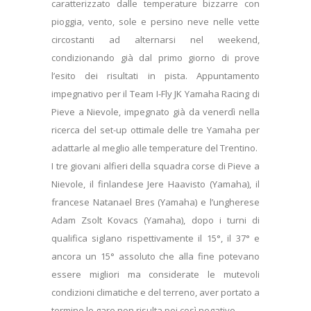
caratterizzato dalle temperature bizzarre con
pioggia, vento, sole e persino neve nelle vette
circostanti ad alternarsi nel weekend,
condizionando già dal primo giorno di prove
l’esito dei risultati in pista. Appuntamento
impegnativo per il Team I-Fly JK Yamaha Racing di
Pieve a Nievole, impegnato già da venerdì nella
ricerca del set-up ottimale delle tre Yamaha per
adattarle al meglio alle temperature del Trentino.
I tre giovani alfieri della squadra corse di Pieve a
Nievole, il finlandese Jere Haavisto (Yamaha), il
francese Natanael Bres (Yamaha) e l’ungherese
Adam Zsolt Kovacs (Yamaha), dopo i turni di
qualifica siglano rispettivamente il 15°, il 37° e
ancora un 15° assoluto che alla fine potevano
essere migliori ma considerate le mutevoli
condizioni climatiche e del terreno, aver portato a
termine le gare non risulta poi così negativo.